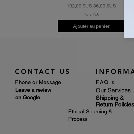
Prix original
Prix promotionnel
102,00 $US
86,00 $US
Hors TVA
Ajouter au panier
CONTACT US
INFORM
Phone or Message
FAQ's
Leave a review
Our Services
on Google
Shipping &
Return Policie
Ethical Sourcing &
Process