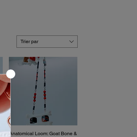
Trier par
o
Anatomical Loom: Goat Bone &
Aperçu rapide