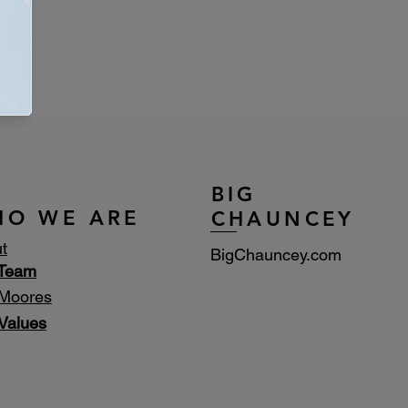
BIG
HO WE ARE
CHAUNCEY
t
BigChauncey.com
 Team
Moores
Values