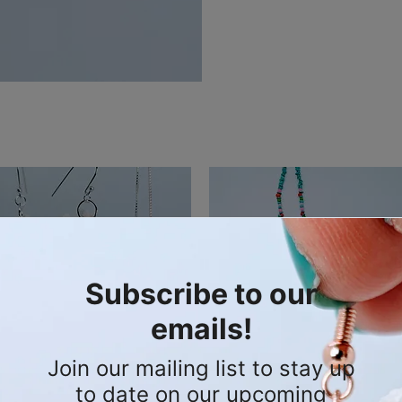
Baby Possum Mandible &
Aperçu rapide
The Legacy Cradle | Armadill
Aperçu rapide