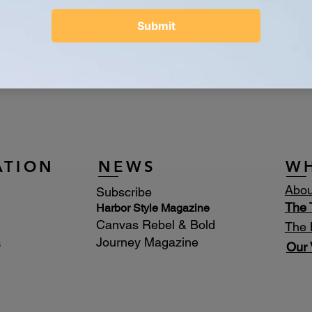
ATION
NEWS
W
Abou
Subscribe
The
Harbor Style Magazine
Canvas Rebel & Bold
The 
Journey Magazine
s
Our 