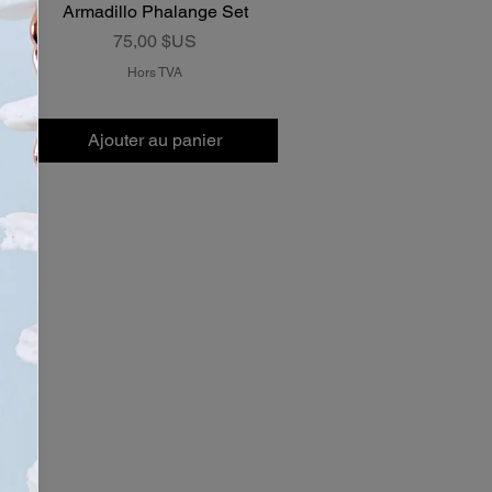
e
Armadillo Phalange Set
Prix
75,00 $US
Hors TVA
Ajouter au panier