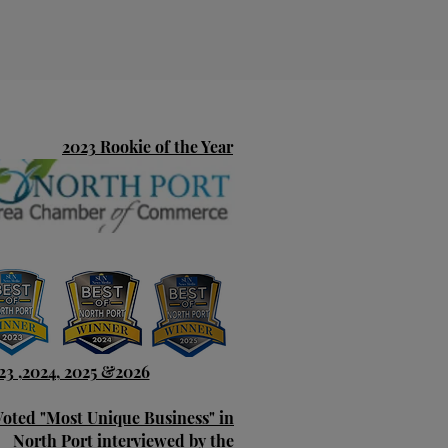
2023 Rookie of the Year
23 ,2024, 2025 &2026
Voted "Most Unique Business" in
North Port interviewed by the