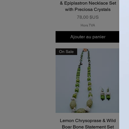
& Epiplastron Necklace Set
with Preciosa Crystals
Prix
78,00 $US
Hors TVA
Ajouter au panier
On Sale
Lemon Chrysoprase & Wild
Aperçu rapide
Boar Bone Statement Set