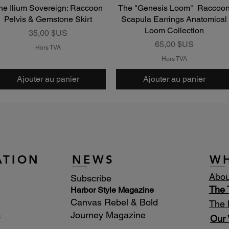
he Ilium Sovereign: Raccoon
Aperçu rapide
The "Genesis Loom" Raccoo
Aperçu rapide
Pelvis & Gemstone Skirt
Scapula Earrings Anatomical
Loom Collection
Prix
35,00 $US
Prix
65,00 $US
Hors TVA
Hors TVA
Ajouter au panier
Ajouter au panier
ATION
NEWS
W
Abou
Subscribe
The
Harbor Style Magazine
Canvas Rebel & Bold
The 
Journey Magazine
s
Our 