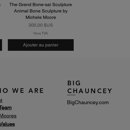
n
The Grand Bone-sai Sculpture
Aperçu rapide
Animal Bone Sculpture by
Michele Moore
Prix
300,00 $US
Hors TVA
Ajouter au panier
BIG
HO WE ARE
CHAUNCEY
t
BigChauncey.com
 Team
Moores
Values