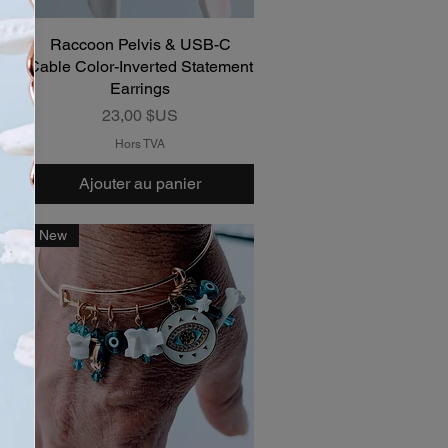
Raccoon Pelvis & USB-C
Aperçu rapide
d
Cable Color-Inverted Statement
Earrings
Prix
23,00 $US
Hors TVA
Ajouter au panier
New