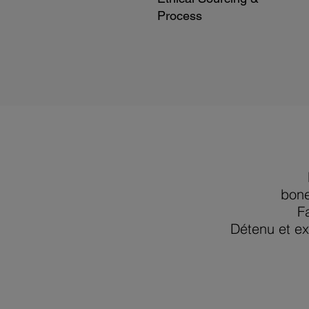
Process
bon
F
Détenu et ex