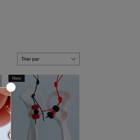
Trier par
New