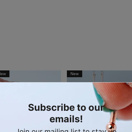
New
New