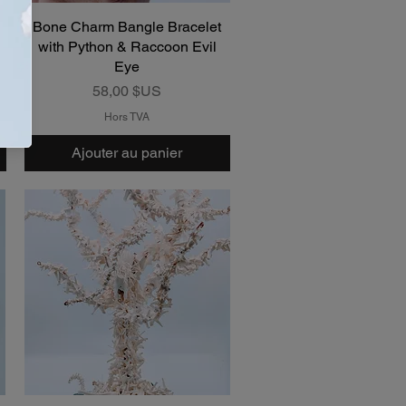
Bone Charm Bangle Bracelet
Aperçu rapide
with Python & Raccoon Evil
Eye
Prix
58,00 $US
Hors TVA
Ajouter au panier