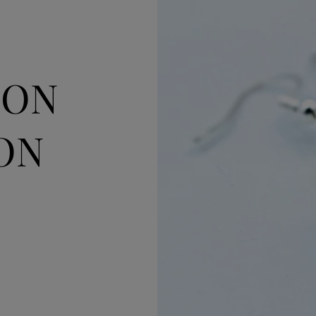
OON
ON