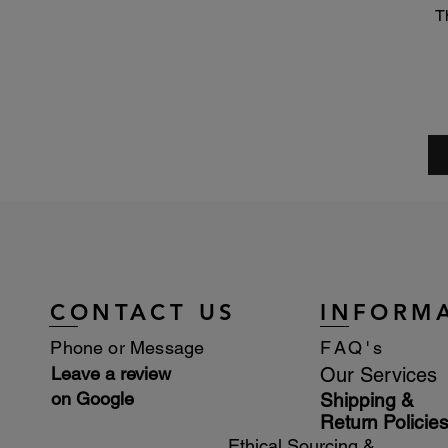
T
CONTACT US
INFORM
Phone or Message
FAQ's
Leave a review
Our Services
on Google
Shipping &
Return Policie
Ethical Sourcing &