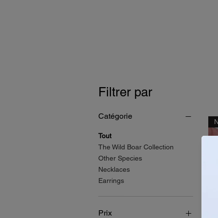
Filtrer par
Catégorie
Tout
The Wild Boar Collection
Other Species
Necklaces
Earrings
Prix